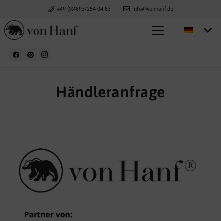
+49 (0)4893/254 04 83
info@vonhanf.de
Händleranfrage