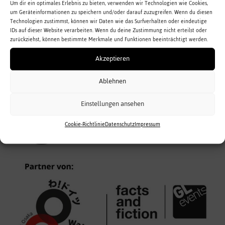
Um dir ein optimales Erlebnis zu bieten, verwenden wir Technologien wie Cookies,
um Geräteinformationen zu speichern und/oder darauf zuzugreifen. Wenn du diesen
[ ==> Insert Payment Button For Your Paid
Technologien zustimmst, können wir Daten wie das Surfverhalten oder eindeutige
IDs auf dieser Website verarbeiten. Wenn du deine Zustimmung nicht erteilst oder
Membership Levels Here <== ]
zurückziehst, können bestimmte Merkmale und Funktionen beeinträchtigt werden.
{login_link}
Akzeptieren
Ablehnen
Einstellungen ansehen
Cookie-Richtlinie
Datenschutz
Impressum