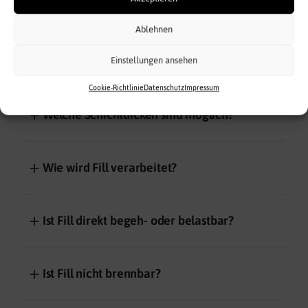
Ablehnen
＋
Welche Rohdichte und Wärmeleitfähigkeit
Einstellungen ansehen
hat Fill?
Cookie-Richtlinie
Datenschutz
Impressum
＋
Welche Schichtdicken sind möglich?
＋
Wie wird Fill verarbeitet?
＋
Ist Fill direkt begeh- oder belastbar?
＋
Ist Fill nicht brennbar?