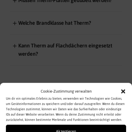
＋
Müssen Therm-Platten gedübelt werden?
＋
Welche Brandklasse hat Therm?
＋
Kann Therm auf Flachdächern eingesetzt
werden?
HEMPLITH® FILL
Cookie-Zustimmung verwalten
Um dir ein optimales Erlebnis zu bieten, verwenden wir Technologien wie Cookies,
＋
um Geräteinformationen zu speichern und/oder darauf zuzugreifen. Wenn du diesen
Was ist Hemplith® Fill?
Technologien zustimmst, können wir Daten wie das Surfverhalten oder eindeutige
IDs auf dieser Website verarbeiten. Wenn du deine Zustimmung nicht erteilst oder
zurückziehst, können bestimmte Merkmale und Funktionen beeinträchtigt werden.
＋
Wo wird Fill eingesetzt?
Akzeptieren