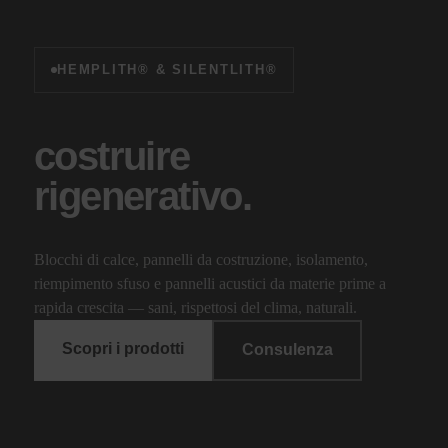
HEMPLITH® & SILENTLITH®
c
o
s
t
r
u
i
r
e
r
i
g
e
n
e
r
a
t
i
v
o
.
Blocchi di calce, pannelli da costruzione, isolamento,
riempimento sfuso e pannelli acustici da materie prime a
rapida crescita — sani, rispettosi del clima, naturali.
Scopri i prodotti
Consulenza