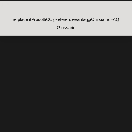
');">
re:place it
Prodotti
CO₂
Referenze
Vantaggi
Chi siamo
FAQ
Glossario