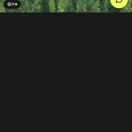
IT
Invia richiesta
→
RE:PLACE IT
Sostituire i materiali invece
di compensare le
emissioni.
Che si tratti di
canapa
,
calce-canapa
o
fibra di
canapa
— i nostri materiali sono realizzati con