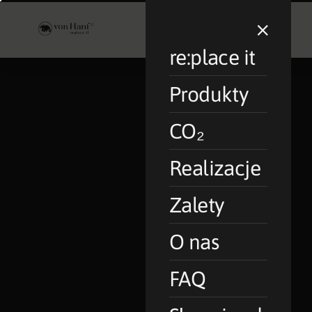
');">
×
re:place it
Produkty
CO₂
Realizacje
Zalety
O nas
FAQ