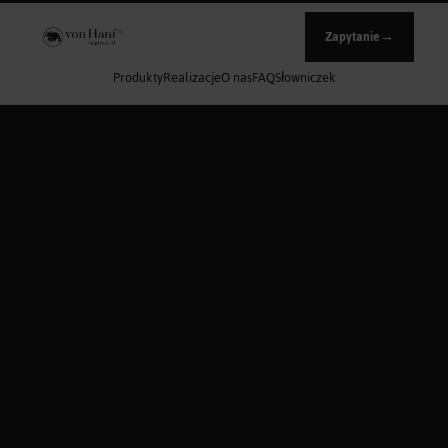
');">
Zapytanie
→
Produkty
Realizacje
O nas
FAQ
Słowniczek