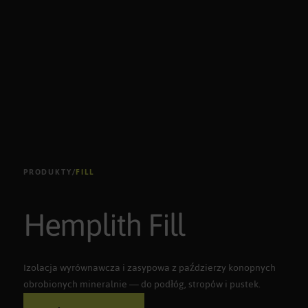
PRODUKTY
/
FILL
Hemplith Fill
Izolacja wyrównawcza i zasypowa z paździerzy konopnych
obrobionych mineralnie — do podłóg, stropów i pustek.