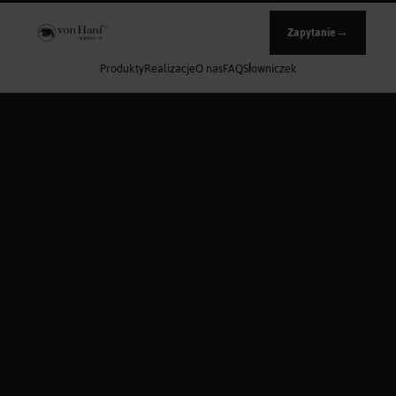
');">
Zapytanie
→
Produkty
Realizacje
O nas
FAQ
Słowniczek