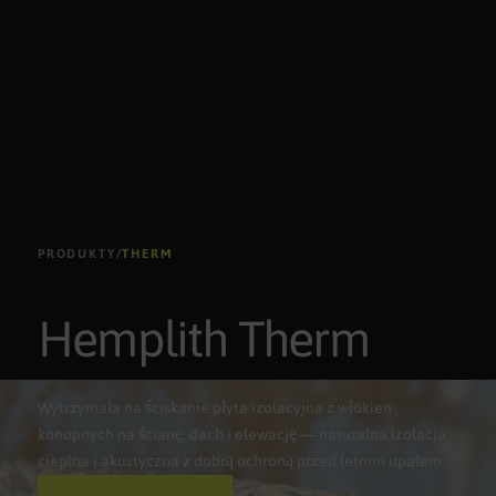
PRODUKTY
/
THERM
Hemplith Therm
Wytrzymała na ściskanie płyta izolacyjna z włókien
konopnych na ścianę, dach i elewację — naturalna izolacja
cieplna i akustyczna z dobrą ochroną przed letnim upałem.