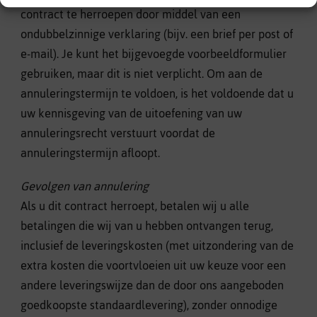
contract te herroepen door middel van een
ondubbelzinnige verklaring (bijv. een brief per post of
e-mail). Je kunt het bijgevoegde voorbeeldformulier
gebruiken, maar dit is niet verplicht. Om aan de
annuleringstermijn te voldoen, is het voldoende dat u
uw kennisgeving van de uitoefening van uw
annuleringsrecht verstuurt voordat de
annuleringstermijn afloopt.
Gevolgen van annulering
Als u dit contract herroept, betalen wij u alle
betalingen die wij van u hebben ontvangen terug,
inclusief de leveringskosten (met uitzondering van de
extra kosten die voortvloeien uit uw keuze voor een
andere leveringswijze dan de door ons aangeboden
goedkoopste standaardlevering), zonder onnodige