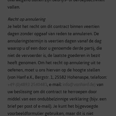
vallen.
Recht op annulering
Je hebt het recht om dit contract binnen veertien
dagen zonder opgaaf van reden te annuleren. De
annuleringstermijn is veertien dagen vanaf de dag
waarop u of een door u genoemde derde partij, die
niet de vervoerder is, de laatste goederen in bezit
heeft genomen. Om het recht op annulering uit te
oefenen, moet u ons hiervan op de hoogte stellen
(von Hanf e.K., Bergstr. 1, 25582 Hohenaspe, telefoon:
+49 (0)4893 2540483
, e-mail:
info@vonhanf.de)
van
uw beslissing om dit contract te herroepen door
middel van een ondubbelzinnige verklaring (bijv. een
brief per post of e-mail). Je kunt het bijgevoegde
voorbeeldformulier gebruiken, maar dit is niet