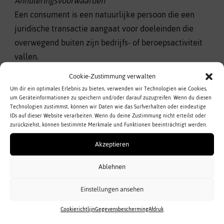
Annuleringsvoorwaarden
Een consument is een natuurlijke persoon die een
juridische transactie aangaat voor doeleinden die
overwegend buiten zijn bedrijfs- of beroepsactiviteit
vallen.
Cookie-Zustimmung verwalten
Recht op annulering
Um dir ein optimales Erlebnis zu bieten, verwenden wir Technologien wie Cookies,
Je hebt het recht om dit contract binnen veertien
um Geräteinformationen zu speichern und/oder darauf zuzugreifen. Wenn du diesen
dagen zonder opgaaf van reden te annuleren. De
Technologien zustimmst, können wir Daten wie das Surfverhalten oder eindeutige
IDs auf dieser Website verarbeiten. Wenn du deine Zustimmung nicht erteilst oder
annuleringstermijn is veertien dagen vanaf de dag
zurückziehst, können bestimmte Merkmale und Funktionen beeinträchtigt werden.
waarop u of een door u genoemde derde partij, die
Akzeptieren
niet de vervoerder is, de laatste deelzending of het
laatste artikel in ontvangst heeft genomen. Om het
Ablehnen
recht op annulering uit te oefenen, moet u ons
Einstellungen ansehen
hiervan op de hoogte stellen (von Hanf e.K., Bergstr. 1,
25582 Hohenaspe, telefoon:
+49 (0)4893 2540483
, e-
Cookierichtlijn
Gegevensbescherming
Afdruk
mail:
info@vonhanf.de)
van uw beslissing om dit